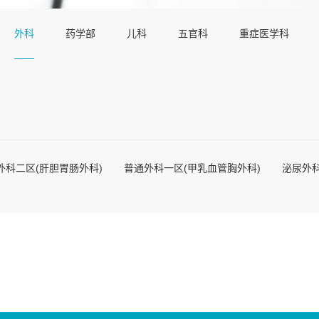
外科
药学部
儿科
五官科
重症医学科
外科二区(肝胆胃肠外科)
普通外科一区(甲乳血管胸外科)
泌尿外