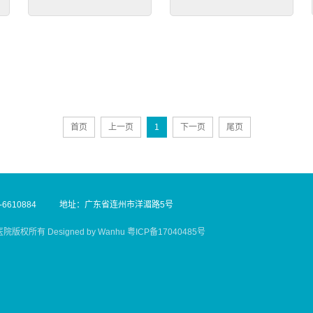
首页
上一页
1
下一页
尾页
6610884
地址：广东省连州市洋湄路5号
民医院版权所有 Designed by
Wanhu
粤ICP备17040485号